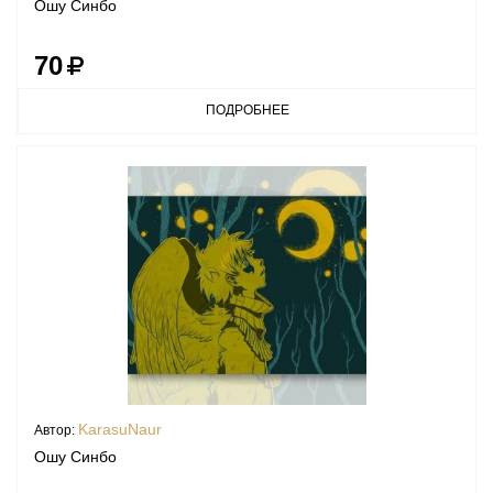
Ошу Синбо
70
ПОДРОБНЕЕ
KarasuNaur
Автор:
Ошу Синбо