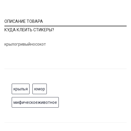
ОПИСАНИЕ ТОВАРА
КУДА КЛЕИТЬ СТИКЕРЫ?
крылогривыйносокот
крылья
юмор
мифическоеживотное