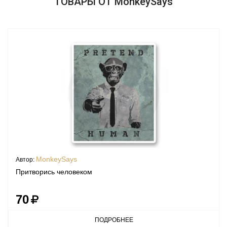
ТОВАРЫ ОТ MonkeySays
MonkeySays
Автор:
Притворись человеком
70
ПОДРОБНЕЕ