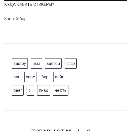
КУДА КЛЕИТЬ СТИКЕРЫ?
Застой! бар
zastoy
ussr
застой
ссср
bar
vape
бар
вейп
beer
oil
пиво
нефть