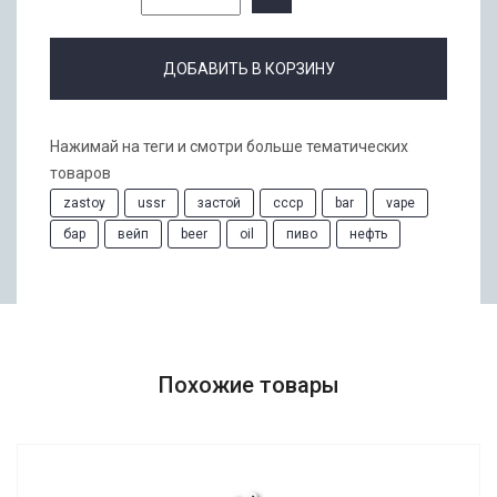
ДОБАВИТЬ В КОРЗИНУ
Нажимай на теги и смотри больше тематических
товаров
zastoy
ussr
застой
ссср
bar
vape
бар
вейп
beer
oil
пиво
нефть
Похожие товары