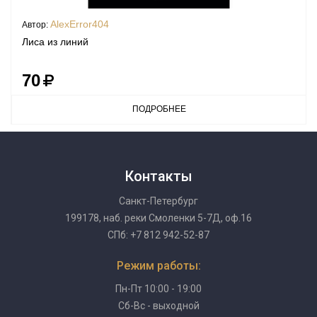
AlexError404
Автор:
Лиса из линий
70
ПОДРОБНЕЕ
Контакты
Санкт-Петербург
199178, наб. реки Смоленки 5-7Д, оф.16
СПб: +7 812 942-52-87
Режим работы:
Пн-Пт 10:00 - 19:00
Сб-Вс - выходной