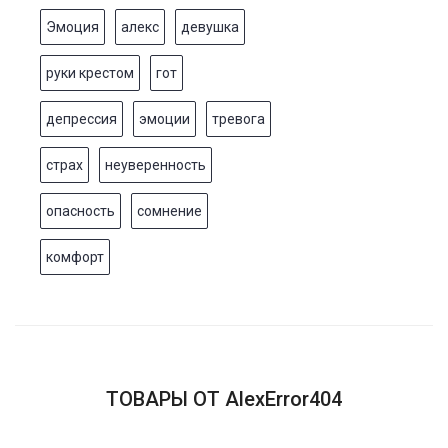
Эмоция
алекс
девушка
руки крестом
гот
депрессия
эмоции
тревога
страх
неуверенность
опасность
сомнение
комфорт
ТОВАРЫ ОТ AlexError404