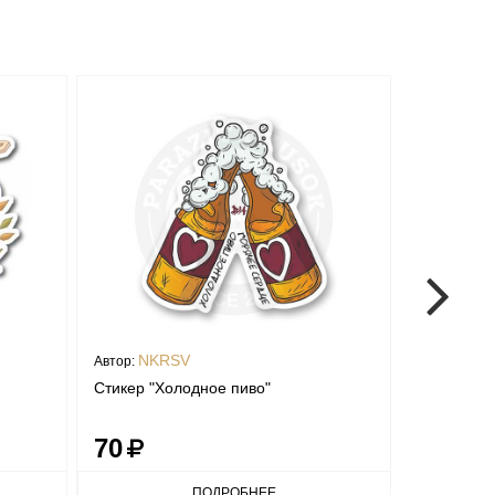
NKRSV
yras
Автор:
Автор:
Стикер "Холодное пиво"
Стикер «Тр
потерять,
70
70
ПОДРОБНЕЕ