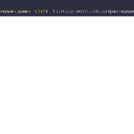
сональных данных
Оферта
© 2011-2026 ParazitaKusok. Все права защище