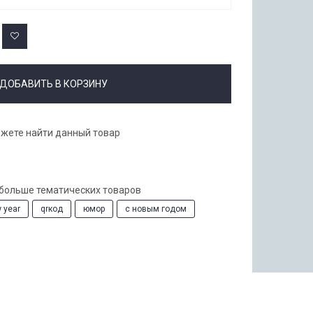
ДОБАВИТЬ В КОРЗИНУ
ожете найти данный товар
 больше тематических товаров
 year
qrкод
юмор
с новым годом