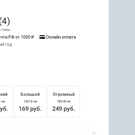
(
4
)
ь товар
чта РФ от 1000 ₽
Онлайн оплата
ый год
ний
Большой
Огромный
0 см
12x12 см
18x18 см
уб.
169 руб.
249 руб.