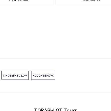
с новым годом
коронавирус
ТОВАРЫ ОТ Torez