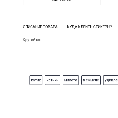
ОПИСАНИЕ ТОВАРА
КУДА КЛЕИТЬ СТИКЕРЫ?
Крутой кот
котик
котики
милота
в смысле
удивле