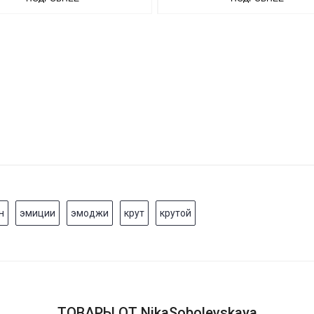
н
эмиции
эмоджи
крут
крутой
ТОВАРЫ ОТ NikaSobolevskaya