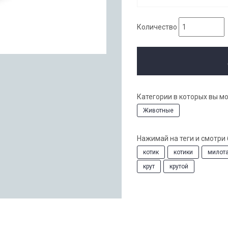
Количество
Категории в которых вы м
Животные
Нажимай на теги и смотри
котик
котики
милот
крут
крутой