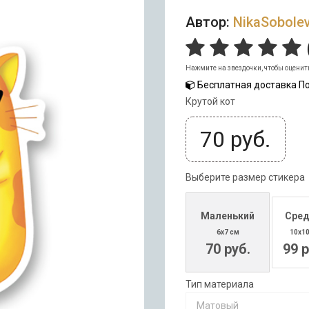
Автор:
NikaSobole
Нажмите на звездочки, чтобы оценит
Бесплатная доставка По
Крутой кот
70
руб.
Выберите размер стикера
Маленький
Сред
6x7 см
10x1
70 руб.
99 р
Тип материала
Матовый