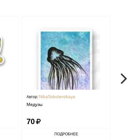
NikaSobolevskaya
Nika
Автор:
Автор:
Медузы
Спелый гр
70
70
ПОДРОБНЕЕ