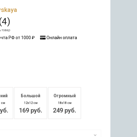
vskaya
(
4
)
ь товар
чта РФ от 1000 ₽
Онлайн оплата
ний
Большой
Огромный
0 см
12x12 см
18x18 см
уб.
169 руб.
249 руб.