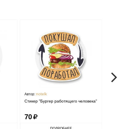
notelk
Priks
Автор:
Автор:
Стикер "Бургер работящего человека"
Стикер "К
70
70
ПОДРОБНЕЕ