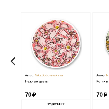
NikaSobolevskaya
N
Автор:
Автор:
Нежные цветы
Котик и
70
70
ПОДРОБНЕЕ