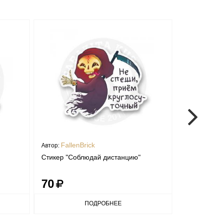
FallenBrick
Mam
Автор:
Автор:
Стикер "Соблюдай дистанцию"
Стикер «К
70
70
ПОДРОБНЕЕ