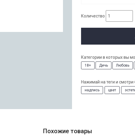
Количество
Категории в которых вы м
18+
Дичь
Любовь
Нажимай на теги и смотри
надпись
цвет
эстет
Похожие товары