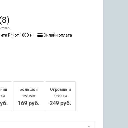
(
8
)
ь товар
чта РФ от 1000 ₽
Онлайн оплата
ний
Большой
Огромный
0 см
12x12 см
18x18 см
уб.
169 руб.
249 руб.