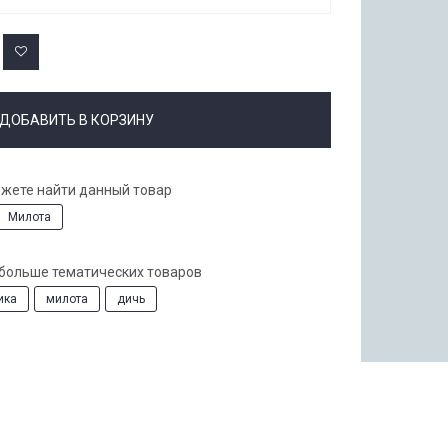
ДОБАВИТЬ В КОРЗИНУ
ожете найти данный товар
Милота
 больше тематических товаров
ика
милота
дичь