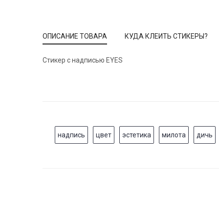
ОПИСАНИЕ ТОВАРА
КУДА КЛЕИТЬ СТИКЕРЫ?
Стикер с надписью EYES
надпись
цвет
эстетика
милота
дичь