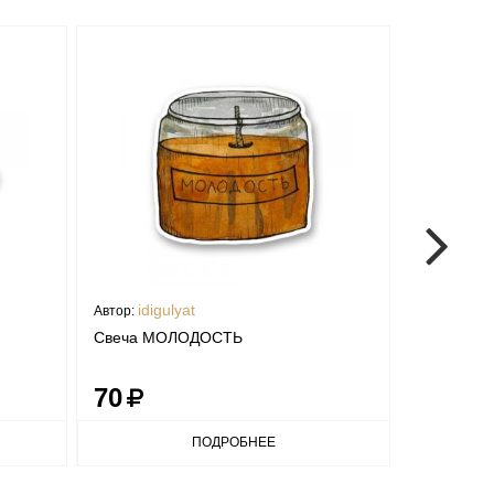
idigulyat
idigu
Автор:
Автор:
Свеча МОЛОДОСТЬ
Стикер «Ж
70
70
ПОДРОБНЕЕ