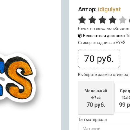
Автор:
idigulyat
Нажмите на звездочки, чтобы оценит
Бесплатная доставка По
Стикер с надписью EYES
70
руб.
Выберите размер стикера
Маленький
Сред
6x7 см
10x1
70 руб.
99 р
Тип материала
Матовый