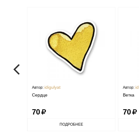
idigulyat
id
Автор:
Автор:
тит"
Сердце
Ветка
70
70
ПОДРОБНЕЕ