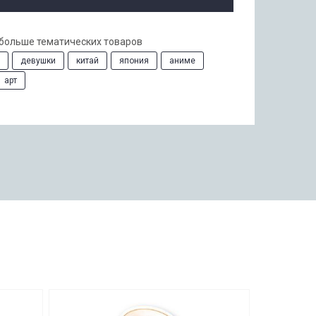
 больше тематических товаров
девушки
китай
япония
аниме
арт