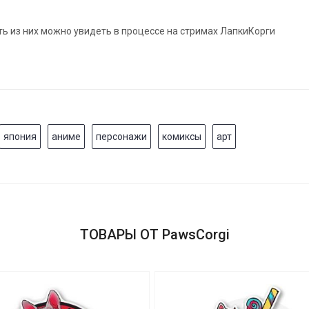
ть из них можно увидеть в процессе на стримах ЛапкиКорги
япония
аниме
персонажи
комиксы
арт
ТОВАРЫ ОТ PawsCorgi