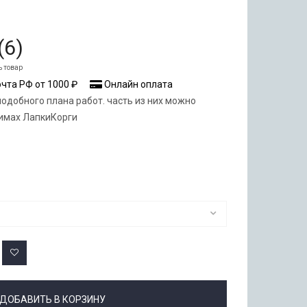
(
6
)
ь товар
чта РФ от 1000 ₽
Онлайн оплата
одобного плана работ. часть из них можно
римах ЛапкиКорги
ДОБАВИТЬ В КОРЗИНУ