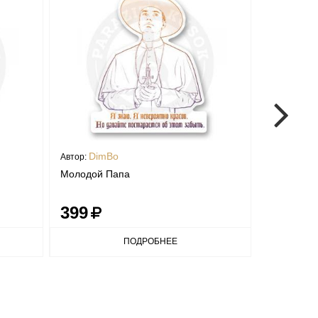
DimBo
Artis
Автор:
Автор:
Молодой Папа
Наклейка 
399
1
399
ПОДРОБНЕЕ