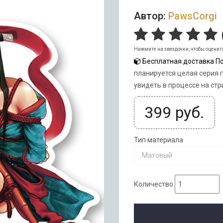
Автор:
PawsCorgi
Нажмите на звездочки, чтобы оценит
Бесплатная доставка По
планируется целая серия п
увидеть в процессе на ст
399
руб.
Тип материала
Матовый
Количество