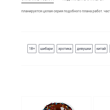
планируется целая серия подобного плана работ. час
18+
шибари
эротика
девушки
китай