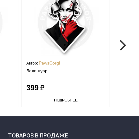
PawsCorgi
Paws
Автор:
Автор:
Леди нуар
Котя вини
399
70
ПОДРОБНЕЕ
ТОВАРОВ В ПРОДАЖЕ