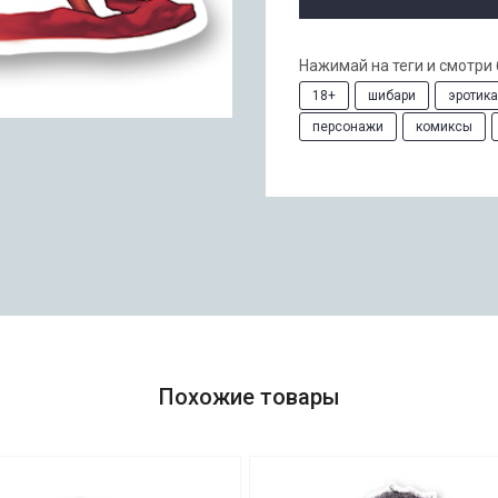
Нажимай на теги и смотри
18+
шибари
эротика
персонажи
комиксы
Похожие товары