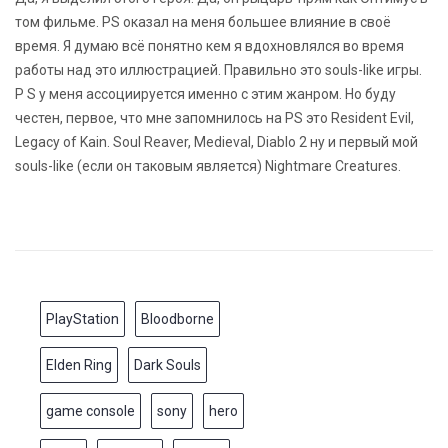
том фильме. PS оказал на меня большее влияние в своё
время. Я думаю всё понятно кем я вдохновлялся во время
работы над это иллюстрацией. Правильно это souls-like игры.
P S у меня ассоциируется именно с этим жанром. Но буду
честен, первое, что мне запомнилось на PS это Resident Evil,
Legacy of Kain. Soul Reaver, Medieval, Diablo 2 ну и первый мой
souls-like (если он таковым является) Nightmare Creatures.
PlayStation
Bloodborne
Elden Ring
Dark Souls
game console
sony
hero