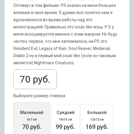
Оптимус в том фильме. PS оказал на меня большее
влияние в своё время. Я думаю всё понятно кем я
вдохновлялся во время работы над это
иллюстрацией. Правильно это souls-like игры. P S у
меня ассоциируется именно с этим жанром. Но буду
честен, первое, что мне запомнилось на PS это
Resident Evil, Legacy of Kain. Soul Reaver, Medieval,
Diablo 2 ну и первый мой souls-like (если он таковым
является) Nightmare Creatures.
70
руб.
Выберите размер стикера
Маленький
Средний
Большой
6x7 см
10x10 см
12x12 см
70 руб.
99 руб.
169 руб.