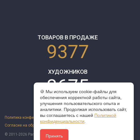
ТОВАРОВ В ПРОДАЖЕ
9377
ХУДОЖНИКОВ
3675
🍪 Мы используем cookie-файлы для
обеспечения корректной работы сайта,
улучшения пользовательского опыта и
аналитики. Продолжая использовать сайт,
вы соглашаетесь с нашей
Политикой
Политика конфиденциальности
конфиденциальности
.
Согласие на обработку персональных данных
Оферта
© 2011-2026 ParazitaKusok. Все права защищены.
Принять