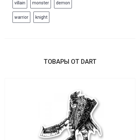
villain
monster
demon
warrior
knight
ТОВАРЫ ОТ DART