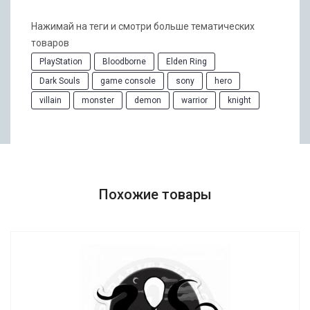
Нажимай на теги и смотри больше тематических
товаров
PlayStation
Bloodborne
Elden Ring
Dark Souls
game console
sony
hero
villain
monster
demon
warrior
knight
Похожие товары