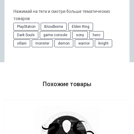
Нажимай на теги и смотри больше тематических
товаров
PlayStation
Bloodborne
Elden Ring
Dark Souls
game console
sony
hero
villain
monster
demon
warrior
knight
Похожие товары