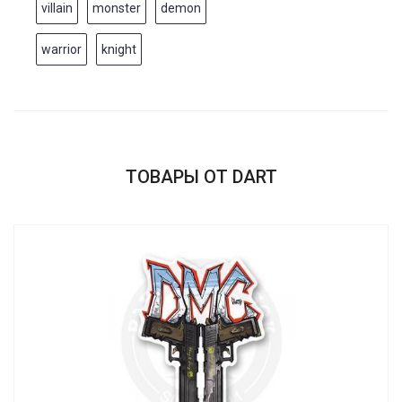
villain
monster
demon
warrior
knight
ТОВАРЫ ОТ DART