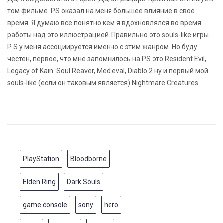
том фильме. PS оказал на меня большее влияние в своё
время. Я думаю всё понятно кем я вдохновлялся во время
работы над это иллюстрацией. Правильно это souls-like игры.
P S у меня ассоциируется именно с этим жанром. Но буду
честен, первое, что мне запомнилось на PS это Resident Evil,
Legacy of Kain. Soul Reaver, Medieval, Diablo 2 ну и первый мой
souls-like (если он таковым является) Nightmare Creatures.
PlayStation
Bloodborne
Elden Ring
Dark Souls
game console
sony
hero