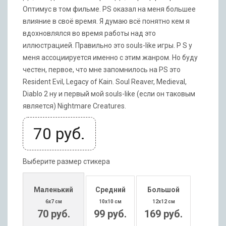
Оптимус в том фильме. PS оказал на меня большее
влияние в своё время. Я думаю всё понятно кем я
вдохновлялся во время работы над это
иллюстрацией. Правильно это souls-like игры. P S у
меня ассоциируется именно с этим жанром. Но буду
честен, первое, что мне запомнилось на PS это
Resident Evil, Legacy of Kain. Soul Reaver, Medieval,
Diablo 2 ну и первый мой souls-like (если он таковым
является) Nightmare Creatures.
70
руб.
Выберите размер стикера
Маленький
Средний
Большой
6x7 см
10x10 см
12x12 см
70 руб.
99 руб.
169 руб.