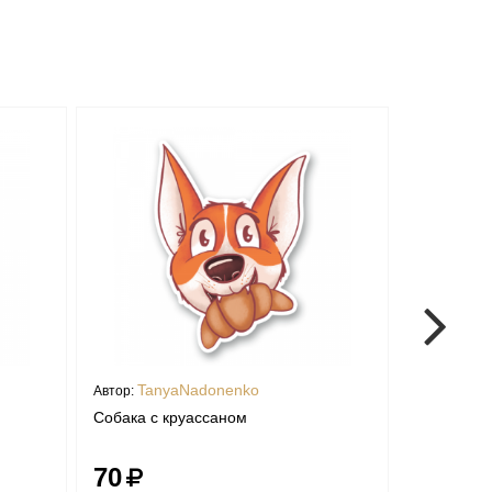
TanyaNadonenko
Tan
Автор:
Автор:
Собака с круассаном
Радость д
70
300