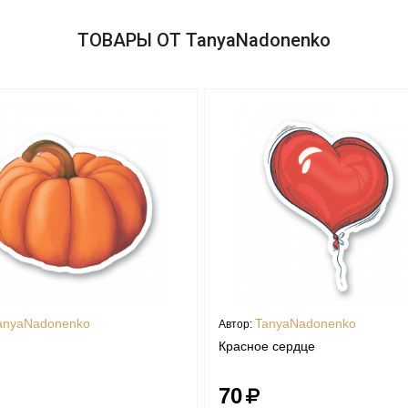
ТОВАРЫ ОТ TanyaNadonenko
anyaNadonenko
TanyaNadonenko
Автор:
Красное сердце
70