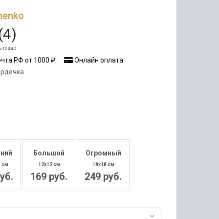
nenko
(
4
)
ь товар
чта РФ от 1000 ₽
Онлайн оплата
ердечка
ний
Большой
Огромный
0 см
12x12 см
18x18 см
уб.
169 руб.
249 руб.