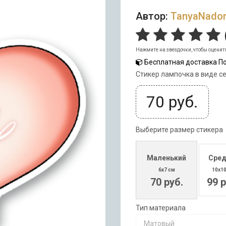
Автор:
TanyaNado
Нажмите на звездочки, чтобы оценит
Бесплатная доставка По
Стикер лампочка в виде с
70
руб.
Выберите размер стикера
Маленький
Сред
6x7 см
10x1
70 руб.
99 р
Тип материала
Матовый