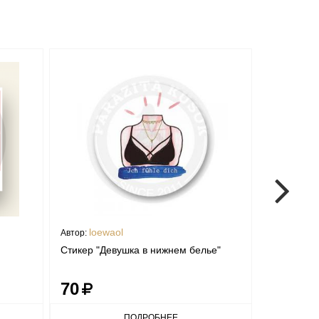
loewaol
Asik
Автор:
Автор:
Стикер "Девушка в нижнем белье"
Стикер "Ч
70
70
ПОДРОБНЕЕ