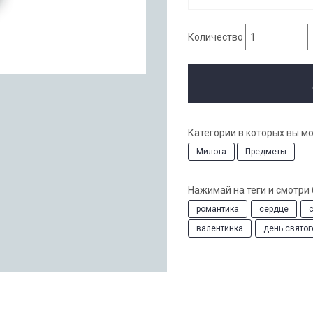
Количество
Категории в которых вы м
Милота
Предметы
Нажимай на теги и смотри
романтика
сердце
валентинка
день святог