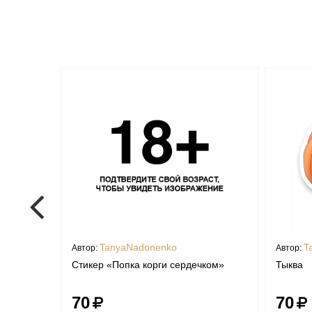
TanyaNadonenko
T
Автор:
Автор:
Стикер «Попка корги сердечком»
Тыква
70
70