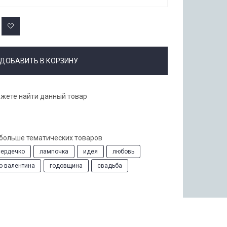
ДОБАВИТЬ В КОРЗИНУ
ожете найти данный товар
 больше тематических товаров
сердечко
лампочка
идея
любовь
о валентина
годовщина
свадьба