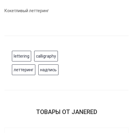
Кокетливый леттеринг
lettering
calligraphy
леттеринг
надпись
ТОВАРЫ ОТ JANERED