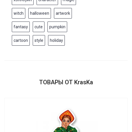
witch
halloween
artwork
fantasy
cute
pumpkin
cartoon
style
holiday
ТОВАРЫ ОТ KrasKa