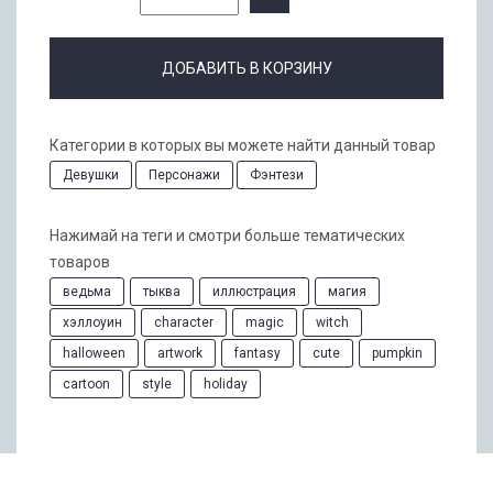
ДОБАВИТЬ В КОРЗИНУ
Категории в которых вы можете найти данный товар
Девушки
Персонажи
Фэнтези
Нажимай на теги и смотри больше тематических
товаров
ведьма
тыква
иллюстрация
магия
хэллоуин
character
magic
witch
halloween
artwork
fantasy
cute
pumpkin
cartoon
style
holiday