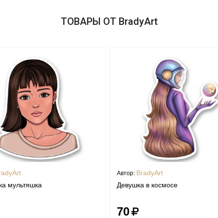
ТОВАРЫ ОТ BradyArt
radyArt
BradyArt
Автор:
ка мультяшка
Девушка в космосе
70