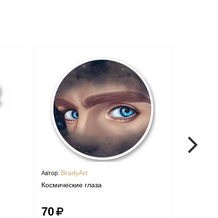
BradyArt
Brad
Автор:
Автор:
Космические глаза
Космическ
70
70