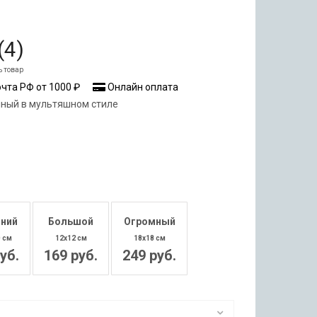
(
4
)
ь товар
чта РФ от 1000 ₽
Онлайн оплата
нный в мультяшном стиле
ний
Большой
Огромный
0 см
12x12 см
18x18 см
уб.
169 руб.
249 руб.