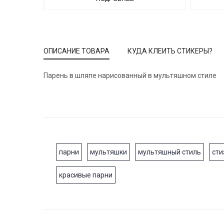
ОПИСАНИЕ ТОВАРА
КУДА КЛЕИТЬ СТИКЕРЫ?
Парень в шляпе нарисованный в мультяшном стиле
парни
мультяшки
мультяшный стиль
сти
красивые парни