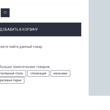
ДОБАВИТЬ В КОРЗИНУ
ожете найти данный товар
 больше тематических товаров
ультяшный стиль
стизизация
мальчики
красивые парни