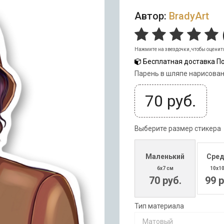
Автор:
BradyArt
Нажмите на звездочки, чтобы оценит
Бесплатная доставка По
Парень в шляпе нарисова
70
руб.
Выберите размер стикера
Маленький
Сред
6x7 см
10x1
70 руб.
99 р
Тип материала
Матовый