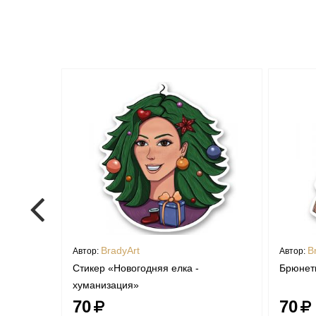
BradyArt
B
Автор:
Автор:
иком
Стикер «Новогодняя елка -
Брюнет
хуманизация»
70
70