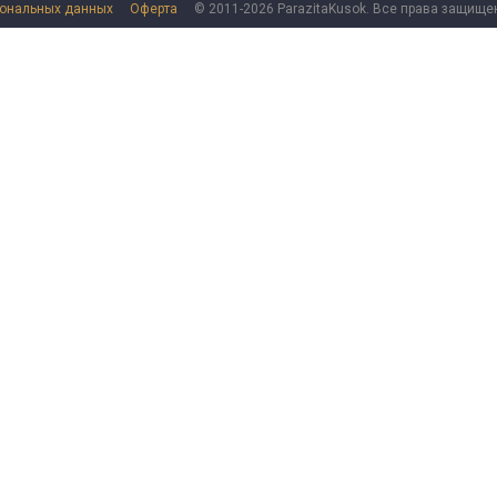
сональных данных
Оферта
© 2011-2026 ParazitaKusok. Все права защище