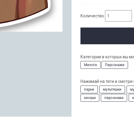
Количество
Категории в которых вы м
Милота
Персонажи
Нажимай на теги и смотри
парни
мультяшки
м
юноши
персонажи