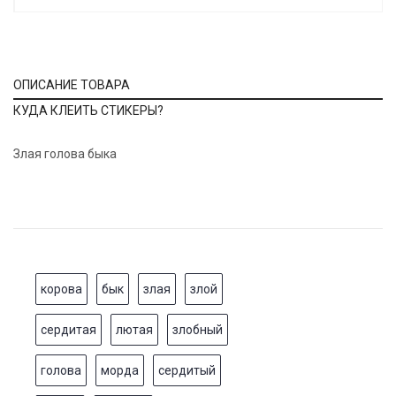
ОПИСАНИЕ ТОВАРА
КУДА КЛЕИТЬ СТИКЕРЫ?
Злая голова быка
корова
бык
злая
злой
сердитая
лютая
злобный
голова
морда
сердитый