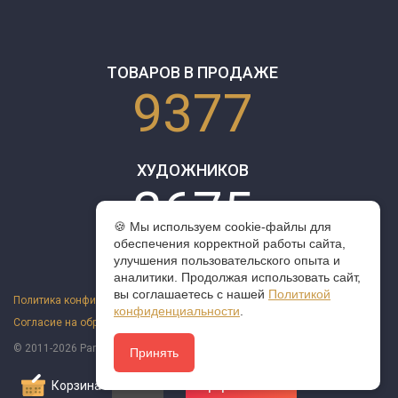
ТОВАРОВ В ПРОДАЖЕ
9377
ХУДОЖНИКОВ
3675
🍪 Мы используем cookie-файлы для
обеспечения корректной работы сайта,
улучшения пользовательского опыта и
аналитики. Продолжая использовать сайт,
вы соглашаетесь с нашей
Политикой
Политика конфиденциальности
конфиденциальности
.
Согласие на обработку персональных данных
Оферта
© 2011-2026 ParazitaKusok. Все права защищены.
Принять
Корзина
0
Оформить заказ