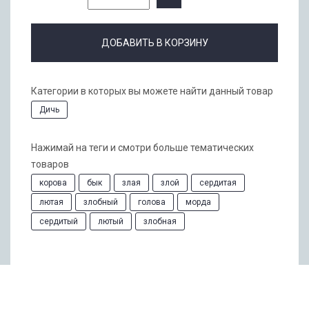
ДОБАВИТЬ В КОРЗИНУ
Категории в которых вы можете найти данный товар
Дичь
Нажимай на теги и смотри больше тематических
товаров
корова
бык
злая
злой
сердитая
лютая
злобный
голова
морда
сердитый
лютый
злобная