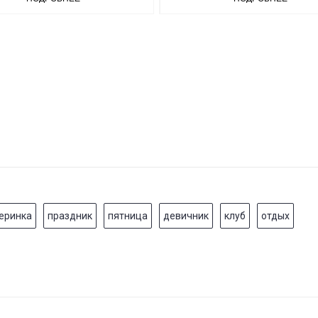
еринка
праздник
пятница
девичник
клуб
отдых