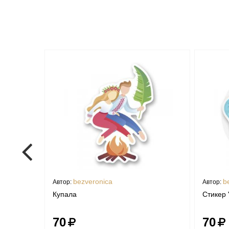
bezveronica
b
Автор:
Автор:
Купала
Стикер 
70
70