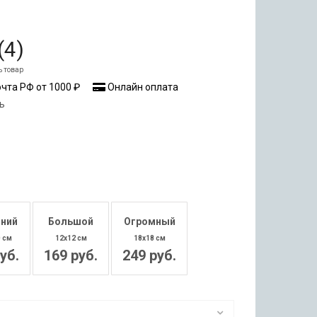
a
(
4
)
ь товар
чта РФ от 1000 ₽
Онлайн оплата
ь
ний
Большой
Огромный
0 см
12x12 см
18x18 см
уб.
169 руб.
249 руб.