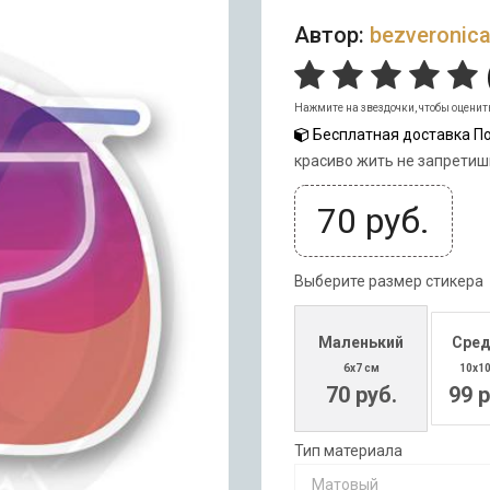
Автор:
bezveronic
Нажмите на звездочки, чтобы оценит
Бесплатная доставка По
красиво жить не запретиш
70
руб.
Выберите размер стикера
Маленький
Сред
6x7 см
10x1
70 руб.
99 р
Тип материала
Матовый