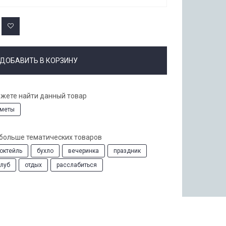
ДОБАВИТЬ В КОРЗИНУ
ожете найти данный товар
меты
 больше тематических товаров
октейль
бухло
вечеринка
праздник
клуб
отдых
расслабиться