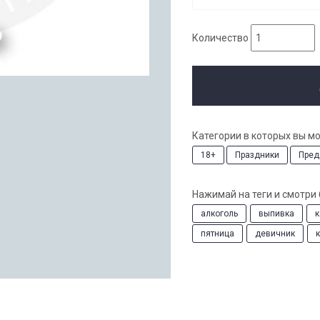
Количество
Категории в которых вы м
18+
Праздники
Пред
Нажимай на теги и смотри
алкоголь
выпивка
к
пятница
девичник