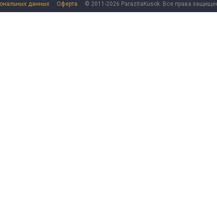
сональных данных
Оферта
© 2011-2026 ParazitaKusok. Все права защище