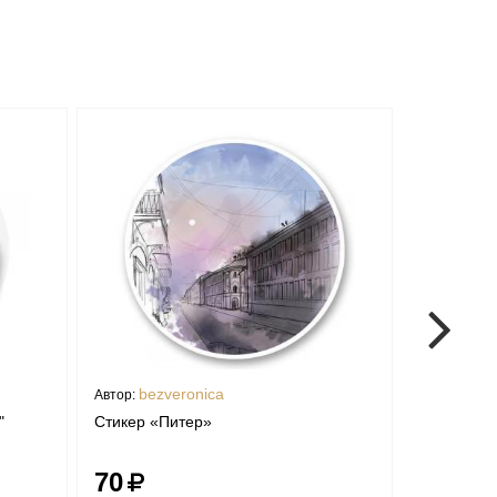
bezveronica
bezv
Автор:
Автор:
"
Стикер «Питер»
Массаж
70
70