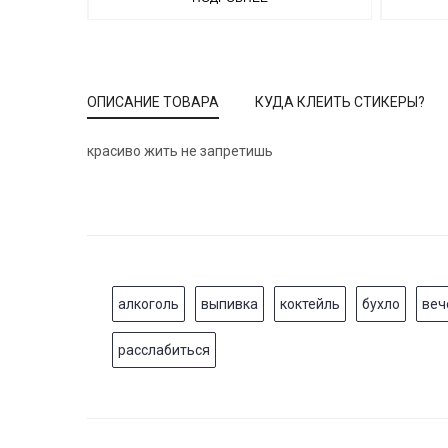
ОПИСАНИЕ ТОВАРА
КУДА КЛЕИТЬ СТИКЕРЫ?
красиво жить не запретишь
алкоголь
выпивка
коктейль
бухло
веч
расслабиться