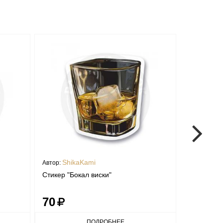
ShikaKami
etik
Автор:
Автор:
Стикер "Бокал виски"
Розовый б
70
70
ПОДРОБНЕЕ