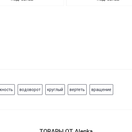
жность
водоворот
круглый
вертеть
вращение
ТОВАРЫ ОТ Alenka