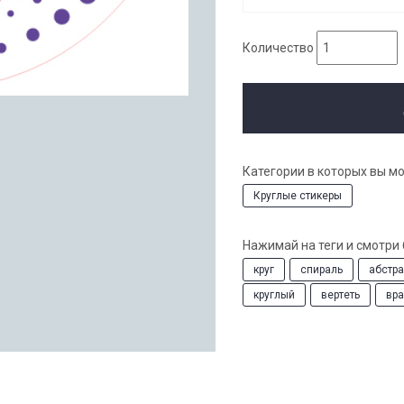
Количество
Категории в которых вы м
Круглые стикеры
Нажимай на теги и смотри
круг
спираль
абстр
круглый
вертеть
вр