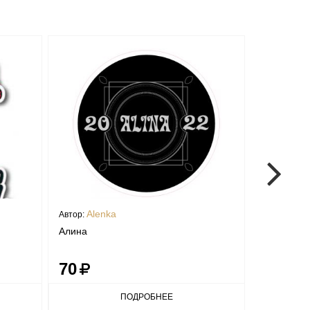
Alenka
Alen
Автор:
Автор:
Алина
Самый лу
70
70
ПОДРОБНЕЕ