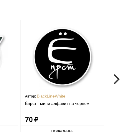
BlackLineWhite
Fpp
Автор:
Автор:
Ёпрст - мини алфавит на черном
Стикер Че
70
70
ПОДРОБНЕЕ