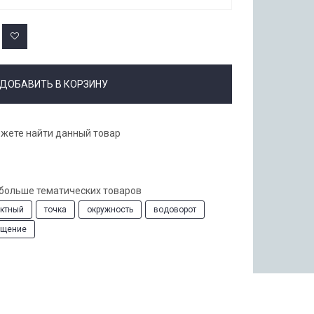
ДОБАВИТЬ В КОРЗИНУ
ожете найти данный товар
 больше тематических товаров
актный
точка
окружность
водоворот
ащение