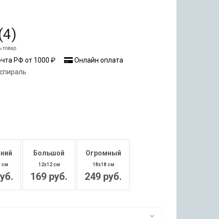
(
4
)
ь товар
чта РФ от 1000 ₽
Онлайн оплата
 спираль
ний
Большой
Огромный
0 см
12x12 см
18x18 см
уб.
169 руб.
249 руб.