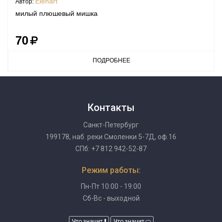
Elenart
Автор:
милый плюшевый мишка
70
ПОДРОБНЕЕ
Контакты
Санкт-Петербург
199178, наб. реки Смоленки 5-7Д, оф.16
СПб: +7 812 942-52-87
Режим работы:
Пн-Пт 10:00 - 19:00
Сб-Вс - выходной
Что значит
Что значит