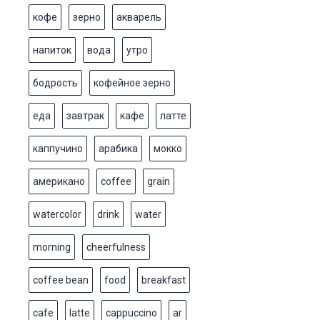
кофе
зерно
акварель
напиток
вода
утро
бодрость
кофейное зерно
еда
завтрак
кафе
латте
каппучино
арабика
мокко
американо
coffee
grain
watercolor
drink
water
morning
cheerfulness
coffee bean
food
breakfast
cafe
latte
cappuccino
ar