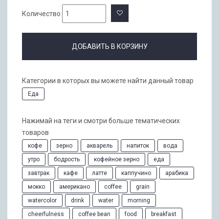
Количество
ДОБАВИТЬ В КОРЗИНУ
Категории в которых вы можете найти данный товар
Еда
Нажимай на теги и смотри больше тематических
товаров
кофе
зерно
акварель
напиток
вода
утро
бодрость
кофейное зерно
еда
завтрак
кафе
латте
каппучино
арабика
мокко
американо
coffee
grain
watercolor
drink
water
morning
cheerfulness
coffee bean
food
breakfast