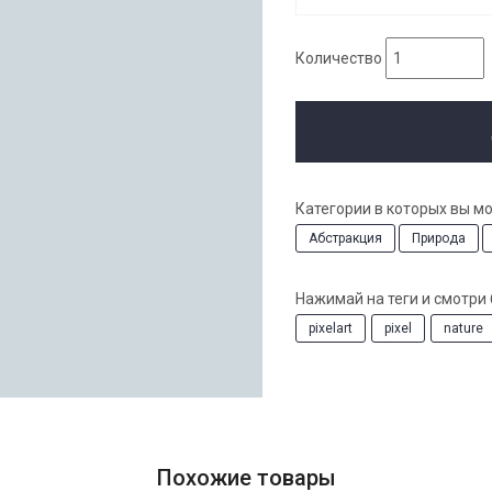
Количество
Категории в которых вы м
Абстракция
Природа
Нажимай на теги и смотри
pixelart
pixel
nature
Похожие товары