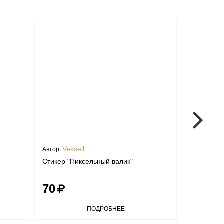
Veksell
Veks
Автор:
Автор:
Стикер "Пиксельный валик"
Медведь п
70
70
ПОДРОБНЕЕ