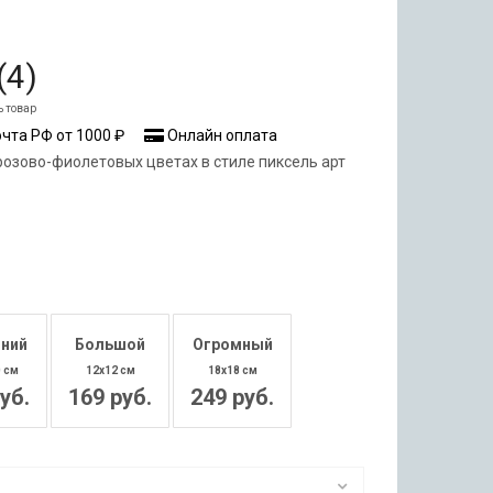
(
4
)
ь товар
чта РФ от 1000 ₽
Онлайн оплата
озово-фиолетовых цветах в стиле пиксель арт
ний
Большой
Огромный
0 см
12x12 см
18x18 см
уб.
169 руб.
249 руб.