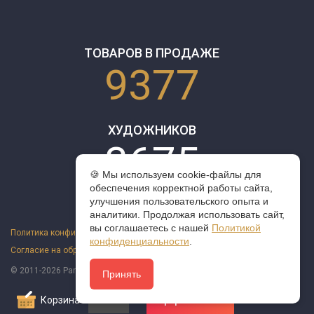
ТОВАРОВ В ПРОДАЖЕ
9377
ХУДОЖНИКОВ
3675
🍪 Мы используем cookie-файлы для
обеспечения корректной работы сайта,
улучшения пользовательского опыта и
аналитики. Продолжая использовать сайт,
вы соглашаетесь с нашей
Политикой
Политика конфиденциальности
конфиденциальности
.
Согласие на обработку персональных данных
Оферта
© 2011-2026 ParazitaKusok. Все права защищены.
Принять
Корзина
0
Оформить заказ