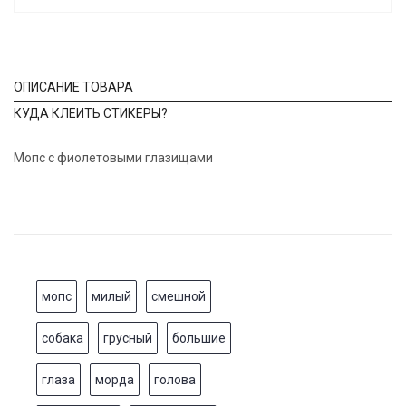
ОПИСАНИЕ ТОВАРА
КУДА КЛЕИТЬ СТИКЕРЫ?
Мопс с фиолетовыми глазищами
мопс
милый
смешной
собака
грусный
большие
глаза
морда
голова