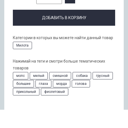
ДОБАВИТЬ В КОРЗИНУ
Категории в которых вы можете найти данный товар
Милота
Нажимай на теги и смотри больше тематических
товаров
мопс
милый
смешной
собака
грусный
большие
глаза
морда
голова
прикольный
фиолетовый