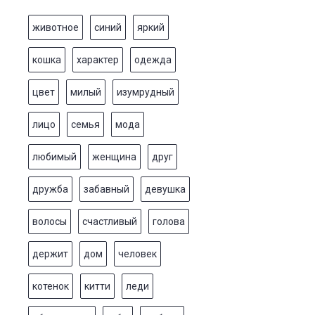
животное
синий
яркий
кошка
характер
одежда
цвет
милый
изумрудный
лицо
семья
мода
любимый
женщина
друг
дружба
забавный
девушка
волосы
счастливый
голова
держит
дом
человек
котенок
китти
леди