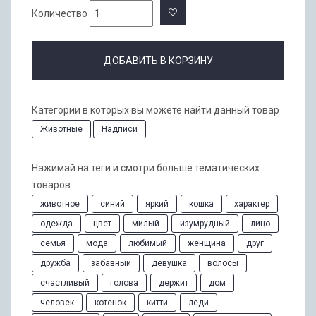
Количество
ДОБАВИТЬ В КОРЗИНУ
Категории в которых вы можете найти данный товар
Животные
Надписи
Нажимай на теги и смотри больше тематических
товаров
животное
синий
яркий
кошка
характер
одежда
цвет
милый
изумрудный
лицо
семья
мода
любимый
женщина
друг
дружба
забавный
девушка
волосы
счастливый
голова
держит
дом
человек
котенок
китти
леди