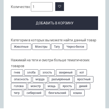
Количество
ДОБАВИТЬ В КОРЗИНУ
Категории в которых вы можете найти данный товар
Животные
Монстры
Тату
Черно-белое
Нажимай на теги и смотри больше тематических
товаров
гнев
злоба
злость
звериный
кот
опасность
морда
разъярённый
яростный
голова
монстр
мощь
ярость
дикий
тигр
сибирский
бенгальский
кошка