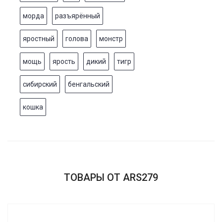
морда
разъярённый
яростный
голова
монстр
мощь
ярость
дикий
тигр
сибирский
бенгальский
кошка
ТОВАРЫ ОТ ARS279