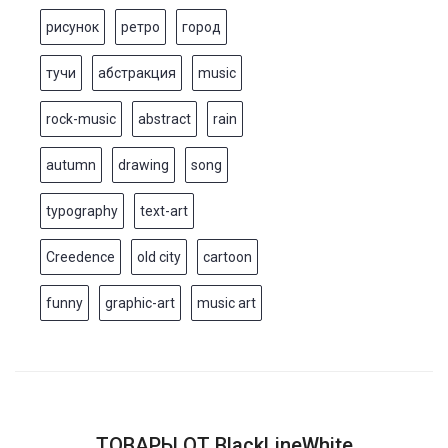
рисунок
ретро
город
тучи
абстракция
music
rock-music
abstract
rain
autumn
drawing
song
typography
text-art
Creedence
old city
cartoon
funny
graphic-art
music art
ТОВАРЫ ОТ BlackLineWhite