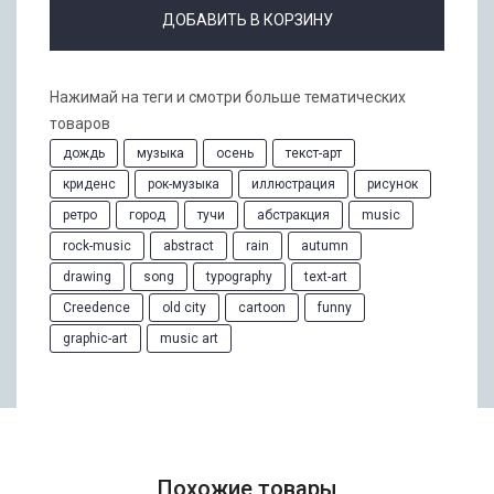
ДОБАВИТЬ В КОРЗИНУ
Нажимай на теги и смотри больше тематических
товаров
дождь
музыка
осень
текст-арт
криденс
рок-музыка
иллюстрация
рисунок
ретро
город
тучи
абстракция
music
rock-music
abstract
rain
autumn
drawing
song
typography
text-art
Creedence
old city
cartoon
funny
graphic-art
music art
Похожие товары