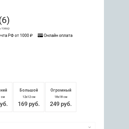
(
6
)
ь товар
чта РФ от 1000 ₽
Онлайн оплата
ний
Большой
Огромный
0 см
12x12 см
18x18 см
уб.
169 руб.
249 руб.