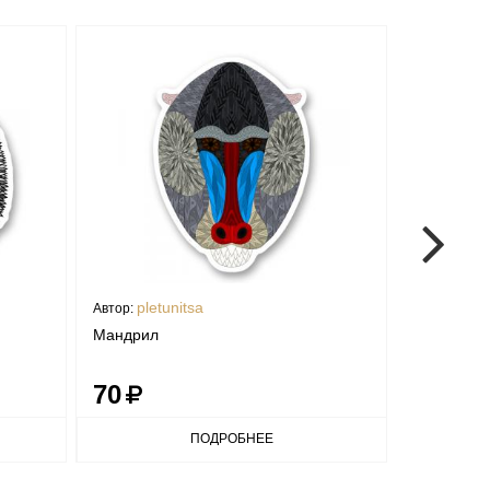
pletunitsa
pletu
Автор:
Автор:
Мандрил
Пума
70
70
ПОДРОБНЕЕ