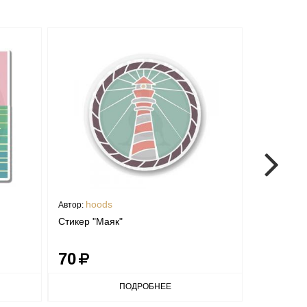
hoods
Priks
Автор:
Автор:
Стикер "Маяк"
Стикер "К
70
70
ПОДРОБНЕЕ