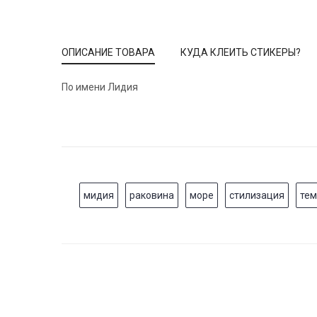
ОПИСАНИЕ ТОВАРА
КУДА КЛЕИТЬ СТИКЕРЫ?
По имени Лидия
мидия
раковина
море
стилизация
те