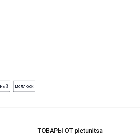
мный
моллюск
ТОВАРЫ ОТ pletunitsa