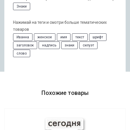
Знаки
Нажимай на теги и смотри больше тематических
товаров
Иванна
женское
имя
текст
шрифт
заголовок
надпись
знаки
силуэт
слово
Похожие товары