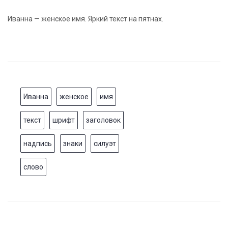
Иванна — женское имя. Яркий текст на пятнах.
Иванна
женское
имя
текст
шрифт
заголовок
надпись
знаки
силуэт
слово