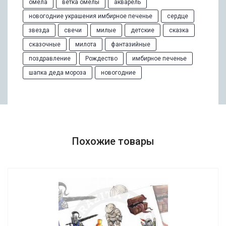
омела
ветка омелы
акварель
новогодние украшения имбирное печенье
сердце
звезда
свечи
милые
детские
сказка
сказочные
милота
фантазийные
поздравление
Рождество
имбирное печенье
шапка деда мороза
новогодние
Похожие товары