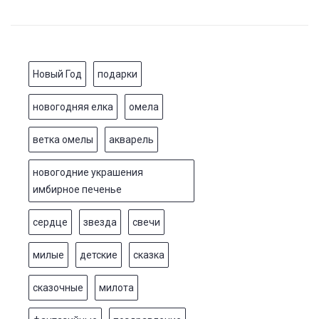
Новый Год
подарки
новогодняя елка
омела
ветка омелы
акварель
новогодние украшения
имбирное печенье
сердце
звезда
свечи
милые
детские
сказка
сказочные
милота