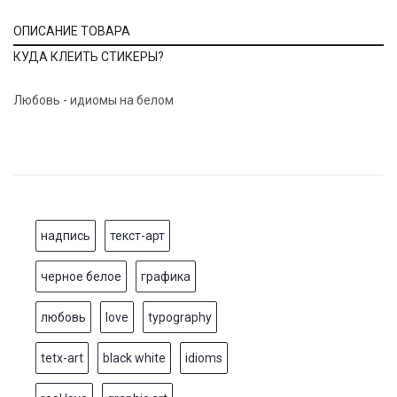
ОПИСАНИЕ ТОВАРА
КУДА КЛЕИТЬ СТИКЕРЫ?
Любовь - идиомы на белом
надпись
текст-арт
черное белое
графика
любовь
love
typography
tetx-art
black white
idioms