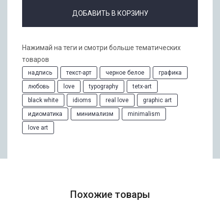
ДОБАВИТЬ В КОРЗИНУ
Нажимай на теги и смотри больше тематических
товаров
надпись
текст-арт
черное белое
графика
любовь
love
typography
tetx-art
black white
idioms
real love
graphic art
идиоматика
минимализм
minimalism
love art
Похожие товары