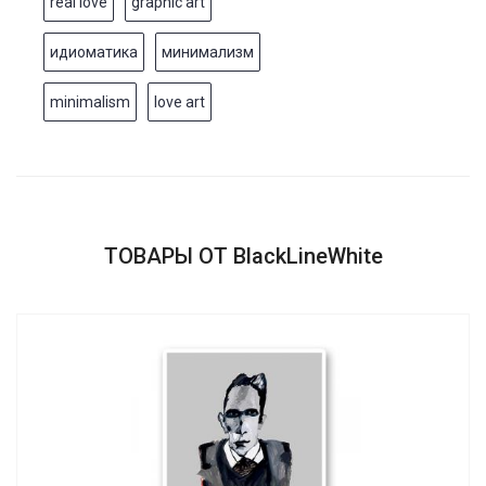
real love
graphic art
идиоматика
минимализм
minimalism
love art
ТОВАРЫ ОТ BlackLineWhite