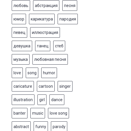
любовь
абстракция
песня
юмор
карикатура
пародия
певец
иллюстрация
девушка
танец
стеб
музыка
любовная песня
love
song
humor
caricature
cartoon
singer
illustration
girl
dance
banter
music
love song
abstract
funny
parody