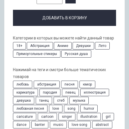
ДОБАВИТЬ В КОРЗИНУ
Категории в которых вы можете найти данный товар
18+
Абстракция
Аниме
Девушки
Лето
Прямоугольные стикеры
Русская душа
Нажимай на теги и смотри больше тематических
товаров
любовь
абстракция
песня
юмор
карикатура
пародия
певец
иллюстрация
девушка
танец
стеб
музыка
любовная песня
love
song
humor
caricature
cartoon
singer
illustration
girl
dance
banter
music
love song
abstract