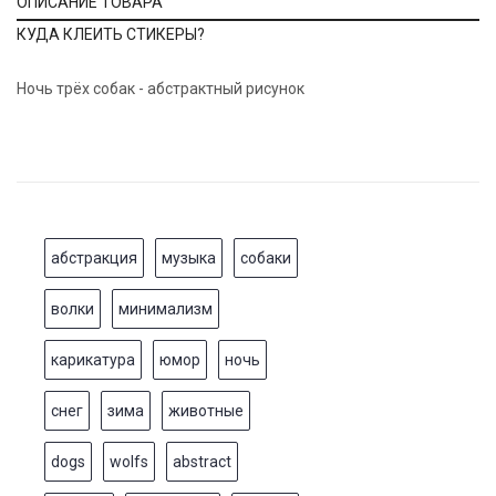
ОПИСАНИЕ ТОВАРА
КУДА КЛЕИТЬ СТИКЕРЫ?
Ночь трёх собак - абстрактный рисунок
абстракция
музыка
собаки
волки
минимализм
карикатура
юмор
ночь
снег
зима
животные
dogs
wolfs
abstract