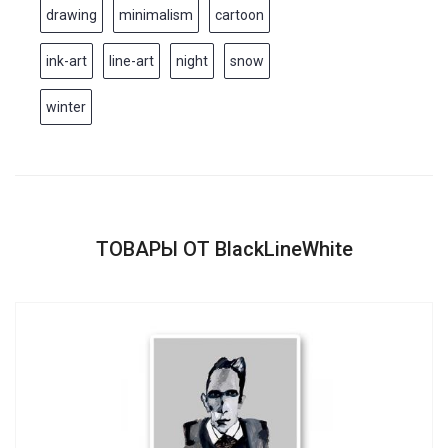
drawing
minimalism
cartoon
ink-art
line-art
night
snow
winter
ТОВАРЫ ОТ BlackLineWhite