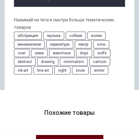
Нажимай на теги и смотри больше тематических
товаров
абстракция
музыка
собаки
волки
минимализм
карикатура
юмор
ночь
снег
зима
животные
dogs
wolfs
abstract
drawing
minimalism
cartoon
ink-art
line-art
night
snow
winter
Похожие товары