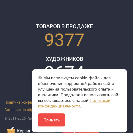
ТОВАРОВ В ПРОДАЖЕ
9377
ХУДОЖНИКОВ
3674
🍪 Мы используем cookie-файлы для
обеспечения корректной работы сайта,
улучшения пользовательского опыта и
аналитики. Продолжая использовать сайт,
вы соглашаетесь с нашей
Политикой
Политика конфиденциальности
конфиденциальности
.
Согласие на обработку персональных данных
Оферта
© 2011-2026 ParazitaKusok. Все права защищены.
Принять
Корзина
0
Оформить заказ