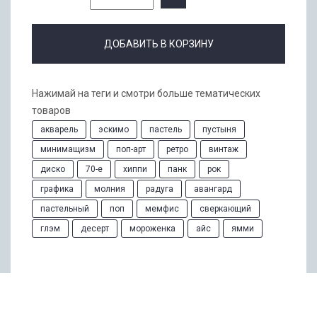
ДОБАВИТЬ В КОРЗИНУ
Нажимай на теги и смотри больше тематических
товаров
акварель
эскимо
пастель
пустыня
минимащизм
поп-арт
ретро
винтаж
диско
70-е
хиппи
панк
рок
графика
молния
радуга
авангард
пастельный
поп
мемфис
сверкающий
глэм
десерт
мороженка
айс
ямми