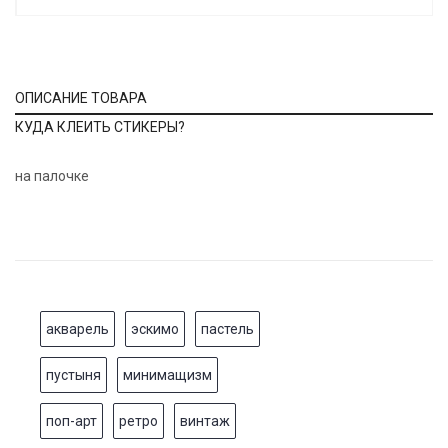
ОПИСАНИЕ ТОВАРА
КУДА КЛЕИТЬ СТИКЕРЫ?
на палочке
акварель
эскимо
пастель
пустыня
минимащизм
поп-арт
ретро
винтаж