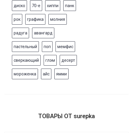
диско
70-е
хиппи
панк
рок
графика
молния
радуга
авангард
пастельный
поп
мемфис
сверкающий
глэм
десерт
мороженка
айс
ямми
ТОВАРЫ ОТ surepka