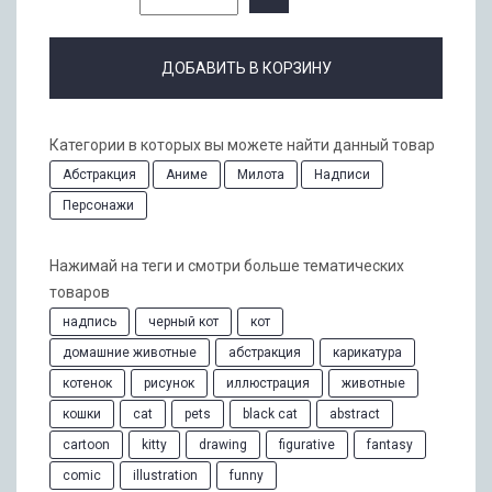
ДОБАВИТЬ В КОРЗИНУ
Категории в которых вы можете найти данный товар
Абстракция
Аниме
Милота
Надписи
Персонажи
Нажимай на теги и смотри больше тематических
товаров
надпись
черный кот
кот
домашние животные
абстракция
карикатура
котенок
рисунок
иллюстрация
животные
кошки
cat
pets
black cat
abstract
cartoon
kitty
drawing
figurative
fantasy
comic
illustration
funny