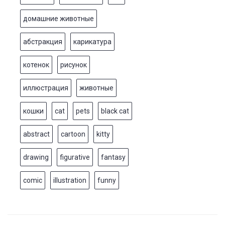
домашние животные
абстракция
карикатура
котенок
рисунок
иллюстрация
животные
кошки
cat
pets
black cat
abstract
cartoon
kitty
drawing
figurative
fantasy
comic
illustration
funny