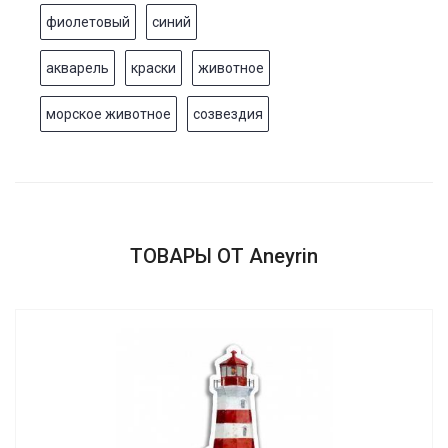
фиолетовый
синий
акварель
краски
животное
морское животное
созвездия
ТОВАРЫ ОТ Aneyrin