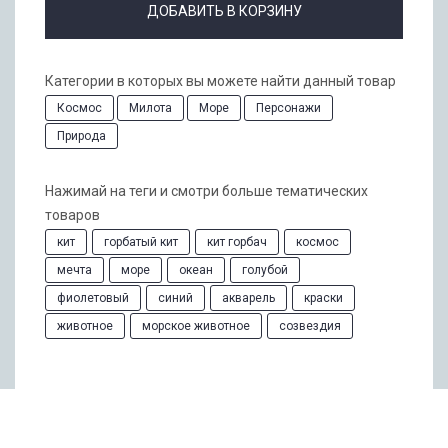
ДОБАВИТЬ В КОРЗИНУ
Категории в которых вы можете найти данный товар
Космос
Милота
Море
Персонажи
Природа
Нажимай на теги и смотри больше тематических
товаров
кит
горбатый кит
кит горбач
космос
мечта
море
океан
голубой
фиолетовый
синий
акварель
краски
животное
морское животное
созвездия