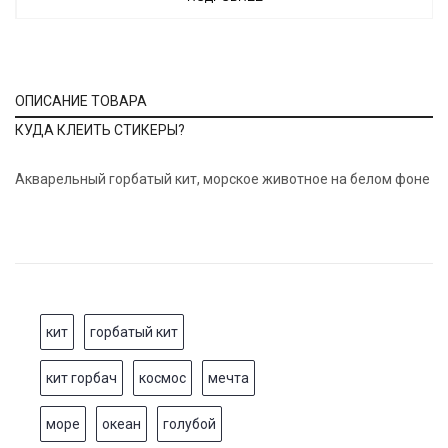
ОПИСАНИЕ ТОВАРА
КУДА КЛЕИТЬ СТИКЕРЫ?
Акварельный горбатый кит, морское животное на белом фоне
кит
горбатый кит
кит горбач
космос
мечта
море
океан
голубой