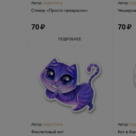
loginchina
log
Автор:
Автор:
Стикер «Просто прекрасно»
Чеширски
70
70
ПОДРОБНЕЕ
loginchina
log
Автор:
Автор:
Фиолетовый кот
Кот в бо