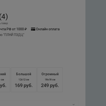
(
4
)
ь товар
чта РФ от 1000 ₽
Онлайн оплата
ью "ПЛНЙ ПЗДЦ"
ний
Большой
Огромный
0 см
12x12 см
18x18 см
уб.
169 руб.
249 руб.