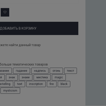
ДОБАВИТЬ В КОРЗИНУ
ожете найти данный товар
 больше тематических товаров
азание
гадание
надпись
огонь
текст
ый
знак
знаки
мистика
magic
e-telling
text
inscription
fire
black
mysticism