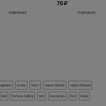
70
ПОДРОБНЕЕ
ПОДРОБНЕЕ
надпись
огонь
текст
черно-белое
черно-белый
ball
fortune-telling
text
inscription
fire
black