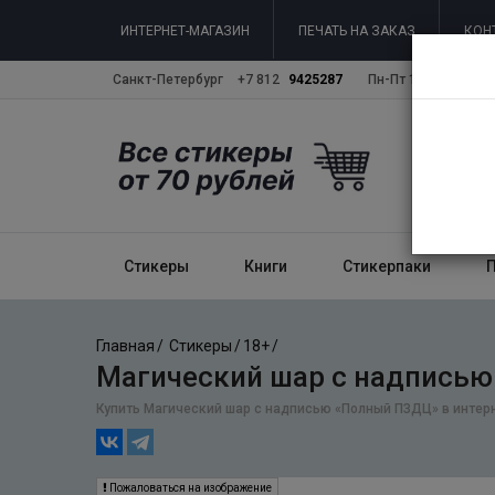
ИНТЕРНЕТ-МАГАЗИН
ПЕЧАТЬ НА ЗАКАЗ
КОН
Санкт-Петербург
+7 812
9425287
Пн-Пт 10:00 - 19:00
Стикеры
Книги
Стикерпаки
Главная
Стикеры
18+
Магический шар с надписью
Купить Магический шар с надписью «Полный ПЗДЦ» в интерн
Пожаловаться на изображение