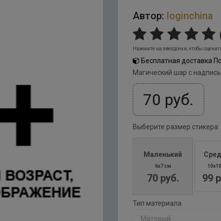
Автор:
loginchina
Нажмите на звездочки, чтобы оценит
Бесплатная доставка По
Магический шар с надпис
70
руб.
Выберите размер стикера
Маленький
Сред
6x7 см
10x1
70 руб.
99 р
Тип материала
Матовый