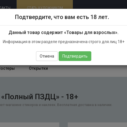
ТАКТЫ
СТАТЬ ХУДОЖНИКОМ
Подтвердите, что вам есть 18 лет.
info@parazitakusok.ru
Данный товар содержит «Товары для взрослых».
Информация в этом разделе предназначена строго для лиц 18+
Отмена
Подтвердить
Постеры
Открытки
 «Полный ПЗДЦ» - 18+
ет-магазине стикеров и наклеек. Бесплатная доставка в наличии.