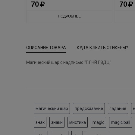
70
70
ПОДРОБНЕЕ
ОПИСАНИЕ ТОВАРА
КУДА КЛЕИТЬ СТИКЕРЫ?
Магический шар с надписью "ПЛНЙ ПЗДЦ"
магический шар
предсказание
гадание
знак
знаки
мистика
magic
magic ball