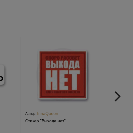
InnaQueen
alin
Автор:
Автор:
Стикер "Выхода нет"
Стикер "Ум