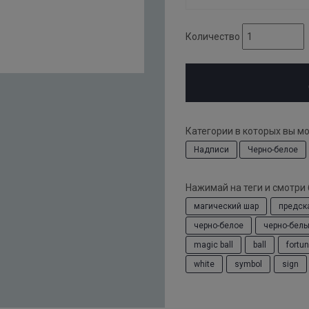
Количество
Категории в которых вы м
Надписи
Черно-белое
Нажимай на теги и смотри
магический шар
предск
черно-белое
черно-бел
magic ball
ball
fortun
white
symbol
sign