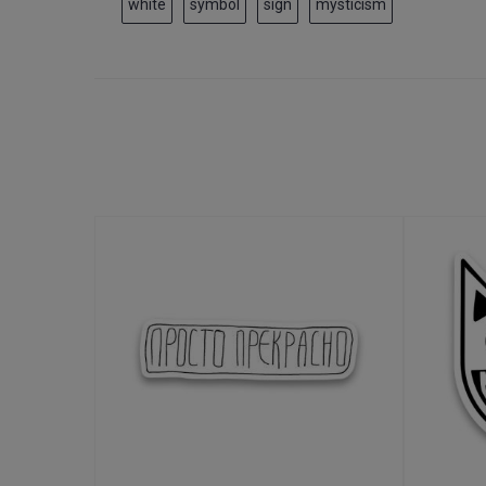
white
symbol
sign
mysticism