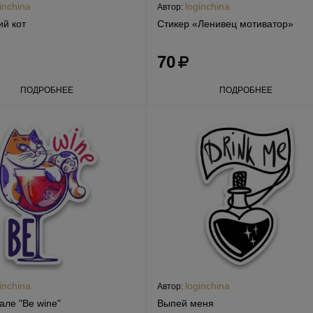
inchina
loginchina
Автор:
й кот
Стикер «Ленивец мотиватор»
70
ПОДРОБНЕЕ
ПОДРОБНЕЕ
inchina
loginchina
Автор:
кале "Be wine"
Выпей меня