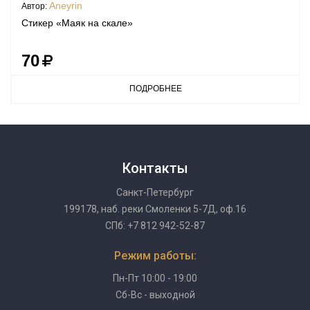
Aneyrin
Автор:
Стикер «Маяк на скале»
70
ПОДРОБНЕЕ
Контакты
Санкт-Петербург
199178, наб. реки Смоленки 5-7Д, оф.16
СПб: +7 812 942-52-87
Режим работы:
Пн-Пт 10:00 - 19:00
Сб-Вс - выходной