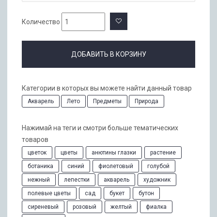
Количество
ДОБАВИТЬ В КОРЗИНУ
Категории в которых вы можете найти данный товар
Акварель
Лето
Предметы
Природа
Нажимай на теги и смотри больше тематических
товаров
цветок
цветы
анютины глазки
растение
ботаника
синий
фиолетовый
голубой
нежный
лепестки
акварель
художник
полевые цветы
сад
букет
бутон
сиреневый
розовый
желтый
фиалка