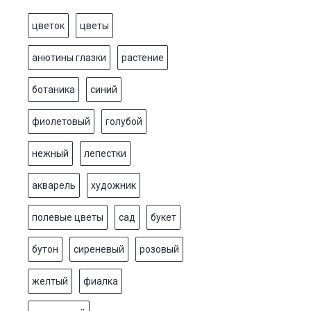
цветок
цветы
анютины глазки
растение
ботаника
синий
фиолетовый
голубой
нежный
лепестки
акварель
художник
полевые цветы
сад
букет
бутон
сиреневый
розовый
желтый
фиалка