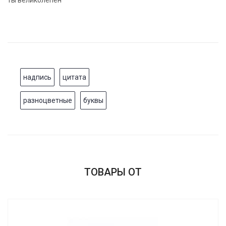
надпись
цитата
разноцветные
буквы
ТОВАРЫ ОТ