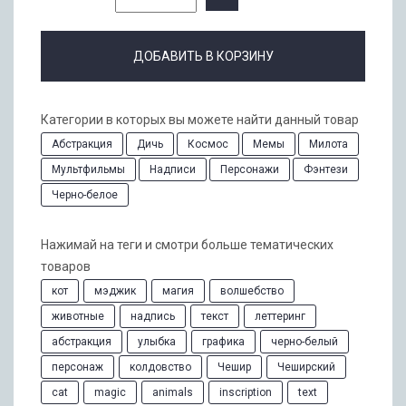
ДОБАВИТЬ В КОРЗИНУ
Категории в которых вы можете найти данный товар
Абстракция
Дичь
Космос
Мемы
Милота
Мультфильмы
Надписи
Персонажи
Фэнтези
Черно-белое
Нажимай на теги и смотри больше тематических
товаров
кот
мэджик
магия
волшебство
животные
надпись
текст
леттеринг
абстракция
улыбка
графика
черно-белый
персонаж
колдовство
Чешир
Чеширский
cat
magic
animals
inscription
text