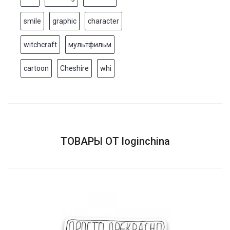
smile
graphic
character
witchcraft
мультфильм
cartoon
Cheshire
whi
ТОВАРЫ ОТ loginchina