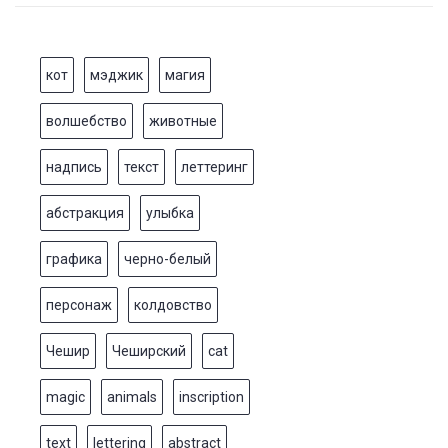
кот
мэджик
магия
волшебство
животные
надпись
текст
леттеринг
абстракция
улыбка
графика
черно-белый
персонаж
колдовство
Чешир
Чеширский
cat
magic
animals
inscription
text
lettering
abstract