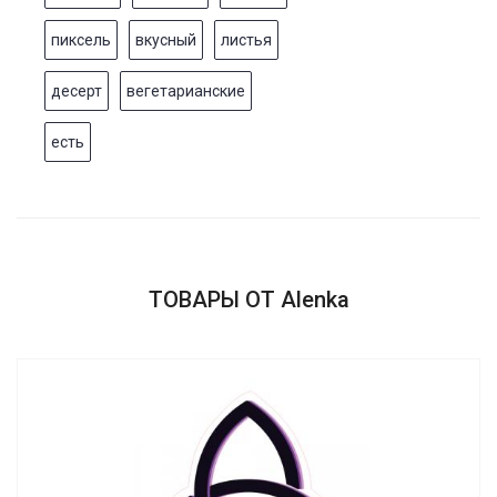
пиксель
вкусный
листья
десерт
вегетарианские
есть
ТОВАРЫ ОТ Alenka