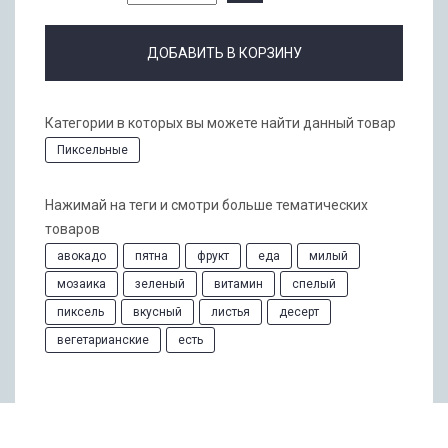
ДОБАВИТЬ В КОРЗИНУ
Категории в которых вы можете найти данный товар
Пиксельные
Нажимай на теги и смотри больше тематических
товаров
авокадо
пятна
фрукт
еда
милый
мозаика
зеленый
витамин
спелый
пиксель
вкусный
листья
десерт
вегетарианские
есть