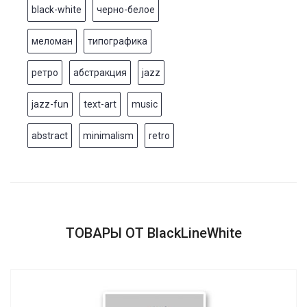
black-white
черно-белое
меломан
типографика
ретро
абстракция
jazz
jazz-fun
text-art
music
abstract
minimalism
retro
ТОВАРЫ ОТ BlackLineWhite