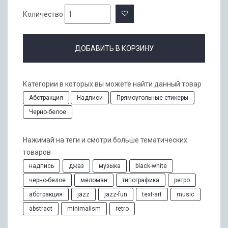
Количество
ДОБАВИТЬ В КОРЗИНУ
Категории в которых вы можете найти данный товар
Абстракция
Надписи
Прямоугольные стикеры
Черно-белое
Нажимай на теги и смотри больше тематических
товаров
надпись
джаз
музыка
black-white
черно-белое
меломан
типографика
ретро
абстракция
jazz
jazz-fun
text-art
music
abstract
minimalism
retro