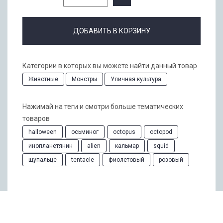
ДОБАВИТЬ В КОРЗИНУ
Категории в которых вы можете найти данный товар
Животные
Монстры
Уличная культура
Нажимай на теги и смотри больше тематических
товаров
halloween
осьминог
octopus
octopod
инопланетянин
alien
кальмар
squid
щупальце
tentacle
фиолетовый
розовый