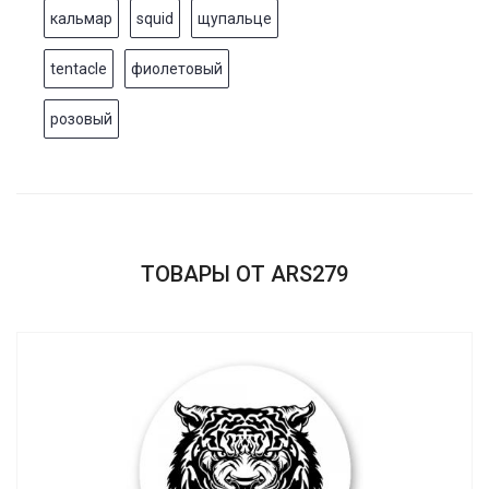
кальмар
squid
щупальце
tentacle
фиолетовый
розовый
ТОВАРЫ ОТ ARS279