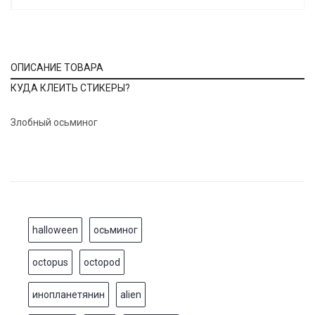
ОПИСАНИЕ ТОВАРА
КУДА КЛЕИТЬ СТИКЕРЫ?
Злобный осьминог
halloween
осьминог
octopus
octopod
инопланетянин
alien