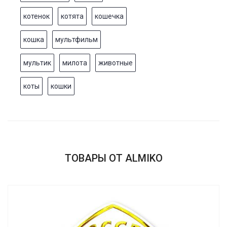
котенок
котята
кошечка
кошка
мультфильм
мультик
милота
животные
коты
кошки
ТОВАРЫ ОТ ALMIKO