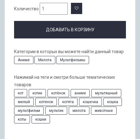
Количество
ДОБАВИТЬ В КОРЗИНУ
Категории в которых вы можете найти данный товар
Аниме
Милота
Мультфильмы
Нажимай на теги и смотри больше тематических
товаров
кот
котик
котёнок
аниме
мультяшный
милый
котенок
котята
кошечка
кошка
мультфильм
мультик
милота
животные
коты
кошки