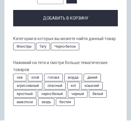
ДОБАВИТЬ В КОРЗИНУ
Категории в которых вы можете найти данный товар
Монстры
Тату
Черно-белое
Нажимай на теги и смотри больше тематических
товаров
лев
злой
голова
морда
дикий
агрессивный
опасный
кот
кошачий
яростный
черно-белый
черный
белый
животное
зверь
бестия