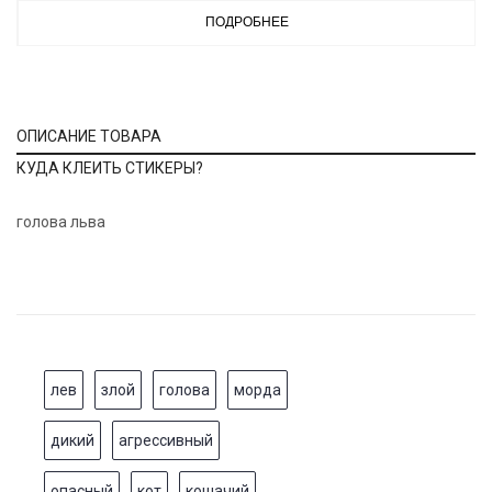
ПОДРОБНЕЕ
ОПИСАНИЕ ТОВАРА
КУДА КЛЕИТЬ СТИКЕРЫ?
голова льва
лев
злой
голова
морда
дикий
агрессивный
опасный
кот
кошачий