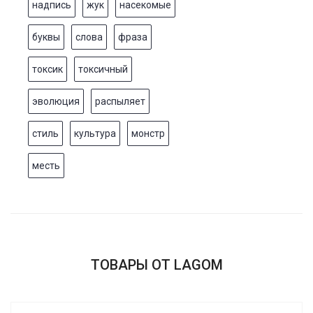
надпись
жук
насекомые
буквы
слова
фраза
токсик
токсичный
эволюция
распыляет
стиль
культура
монстр
месть
ТОВАРЫ ОТ LAGOM