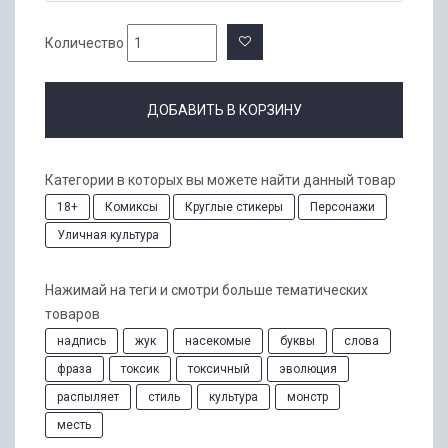
Количество
ДОБАВИТЬ В КОРЗИНУ
Категории в которых вы можете найти данный товар
18+
Комиксы
Круглые стикеры
Персонажи
Уличная культура
Нажимай на теги и смотри больше тематических
товаров
надпись
жук
насекомые
буквы
слова
фраза
токсик
токсичный
эволюция
распыляет
стиль
культура
монстр
месть