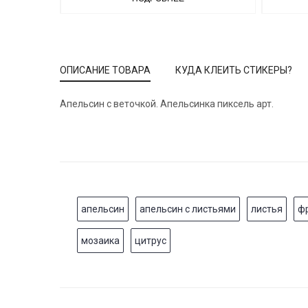
ОПИСАНИЕ ТОВАРА
КУДА КЛЕИТЬ СТИКЕРЫ?
Апельсин с веточкой. Апельсинка пиксель арт.
апельсин
апельсин с листьями
листья
ф
мозаика
цитрус