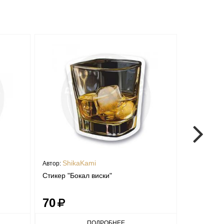
ShikaKami
Krist
Автор:
Автор:
Стикер "Бокал виски"
Стикер Ка
70
70
ПОДРОБНЕЕ