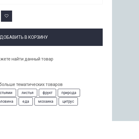
ДОБАВИТЬ В КОРЗИНУ
ожете найти данный товар
 больше тематических товаров
истьями
листья
фрукт
природа
оловина
еда
мозаика
цитрус