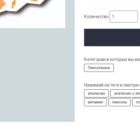
Количество
Категории в которых вы м
Пиксельные
Нажимай на теги и смотри
апельсин
апельсин с л
витамин
пиксель
п