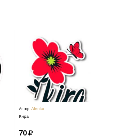
Alenka
Автор:
Кира
70