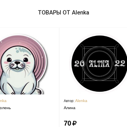
ТОВАРЫ ОТ Alenka
enka
Alenka
Автор:
юлень
Алина
70