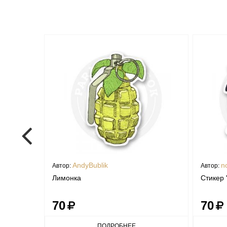
AndyBublik
n
Автор:
Автор:
ь"
Лимонка
Стикер 
70
70
ПОДРОБНЕЕ