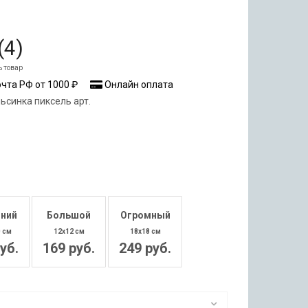
(
4
)
ь товар
чта РФ от 1000 ₽
Онлайн оплата
ьсинка пиксель арт.
ний
Большой
Огромный
0 см
12x12 см
18x18 см
уб.
169 руб.
249 руб.