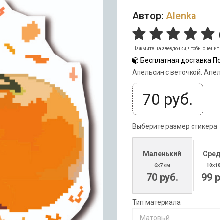
Автор:
Alenka
Нажмите на звездочки, чтобы оценит
Бесплатная доставка По
Апельсин с веточкой. Апел
70
руб.
Выберите размер стикера
Маленький
Сред
6x7 см
10x1
70 руб.
99 р
Тип материала
Матовый