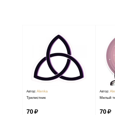
Alenka
Al
Автор:
Автор:
Трилистник
Милый т
70
70