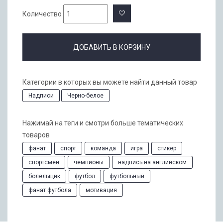
Количество
ДОБАВИТЬ В КОРЗИНУ
Категории в которых вы можете найти данный товар
Надписи
Черно-белое
Нажимай на теги и смотри больше тематических
товаров
фанат
спорт
команда
игра
стикер
спортсмен
чемпионы
надпись на английском
болельщик
футбол
футбольный
фанат футбола
мотивация