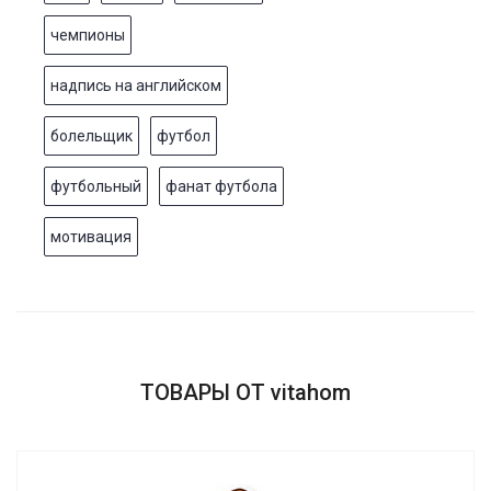
чемпионы
надпись на английском
болельщик
футбол
футбольный
фанат футбола
мотивация
ТОВАРЫ ОТ vitahom