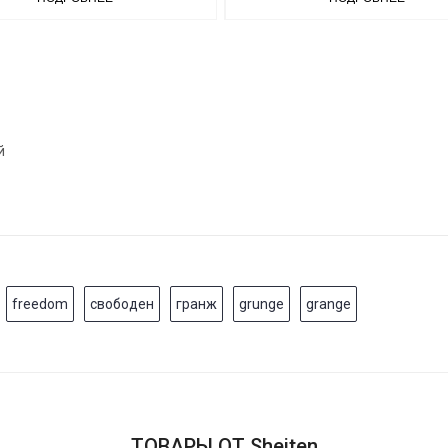
й
freedom
свободен
гранж
grunge
grange
ТОВАРЫ ОТ Sheiten