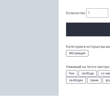
Количество
Категории в которых вы м
Абстракция
Нажимай на теги и смотри
free
свобода
со см
свободен
гранж
gr