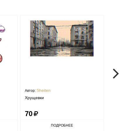
Sheiten
Shei
Автор:
Автор:
Хрущевки
Профиль д
70
70
ПОДРОБНЕЕ