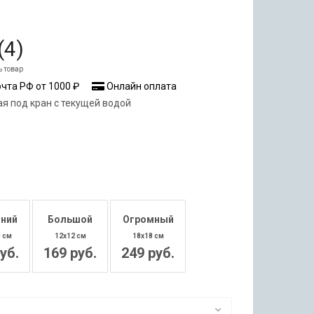
(
4
)
ь товар
чта РФ от 1000 ₽
Онлайн оплата
ая под кран с текущей водой
ний
Большой
Огромный
0 см
12x12 см
18x18 см
уб.
169 руб.
249 руб.