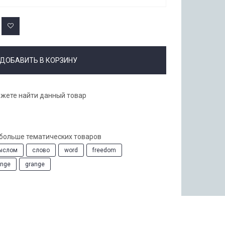
ДОБАВИТЬ В КОРЗИНУ
ожете найти данный товар
 больше тематических товаров
ыслом
слово
word
freedom
unge
grange