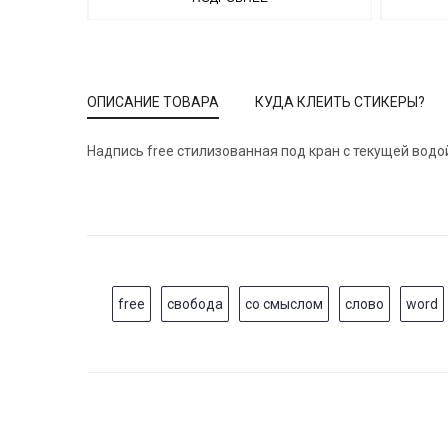
ОПИСАНИЕ ТОВАРА
КУДА КЛЕИТЬ СТИКЕРЫ?
Надпись free стилизованная под кран с текущей водо
free
свобода
со смыслом
слово
word