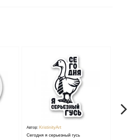
KristinityArt
Krist
Автор:
Автор:
Сегодня я серьезный гусь
Стикер «