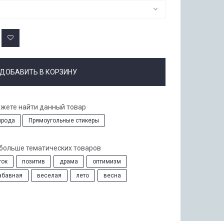
ДОБАВИТЬ В КОРЗИНУ
ожете найти данный товар
ирода
Прямоугольные стикеры
 больше тематических товаров
ток
позитив
драма
оптимизм
абавная
веселая
лето
весна