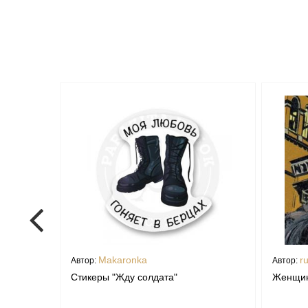
Makaronka
r
Автор:
Автор:
Стикеры "Жду солдата"
Женщин