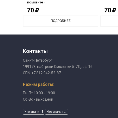
помогите»
70
70
ПОДРОБНЕЕ
Контакты
Санкт-Петербург
199178, наб. реки Смоленки 5-7Д, оф.16
СПб: +7 812 942-52-87
Режим работы:
Пн-Пт 10:00 - 19:00
Сб-Вс - выходной
Что значит
Что значит