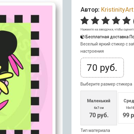
Автор:
KristinityArt
Нажмите на звездочки, чтобы оценит
Бесплатная доставка По
Веселый яркий стикер с з
настроения
70
руб.
Выберите размер стикера
Маленький
Сред
6x7 см
10x1
70 руб.
99 р
Тип материала