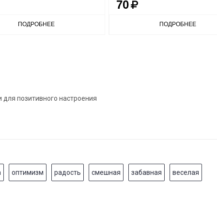
70
ПОДРОБНЕЕ
ПОДРОБНЕЕ
и для позитивного настроения
а
оптимизм
радость
смешная
забавная
веселая