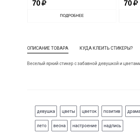
70
70
ПОДРОБНЕЕ
ОПИСАНИЕ ТОВАРА
КУДА КЛЕИТЬ СТИКЕРЫ?
Веселый яркий стикер с забавной девушкой и цветам
девушка
цветы
цветок
позитив
драм
лето
весна
настроение
надпись