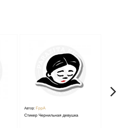
FppA
alin
Автор:
Автор:
Стикер Чернильная девушка
Стикер Св