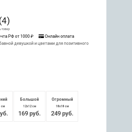
(
4
)
ь товар
чта РФ от 1000 ₽
Онлайн оплата
абавной девушкой и цветами для позитивного
ний
Большой
Огромный
0 см
12x12 см
18x18 см
уб.
169 руб.
249 руб.