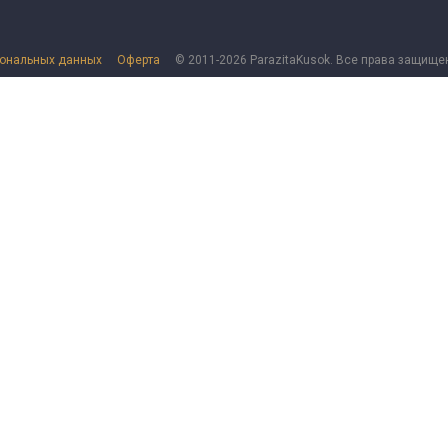
сональных данных
Оферта
© 2011-2026 ParazitaKusok. Все права защище