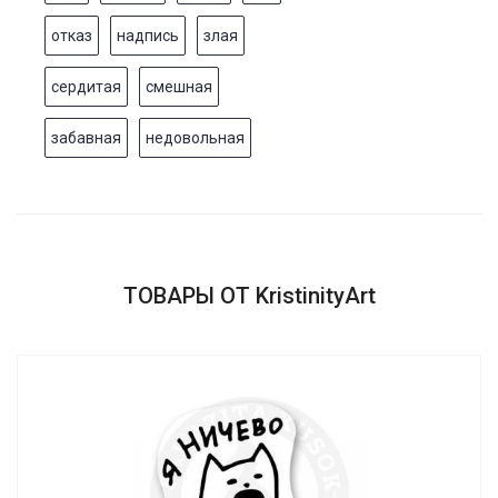
отказ
надпись
злая
сердитая
смешная
забавная
недовольная
ТОВАРЫ ОТ KristinityArt