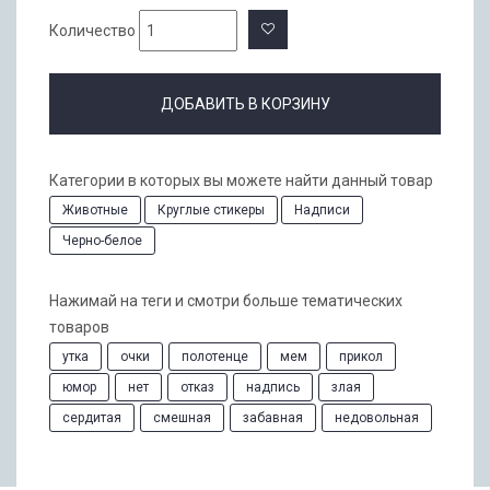
Количество
ДОБАВИТЬ В КОРЗИНУ
Категории в которых вы можете найти данный товар
Животные
Круглые стикеры
Надписи
Черно-белое
Нажимай на теги и смотри больше тематических
товаров
утка
очки
полотенце
мем
прикол
юмор
нет
отказ
надпись
злая
сердитая
смешная
забавная
недовольная